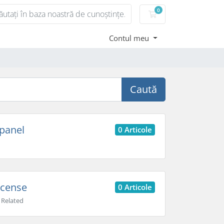
0
Coș de cumpărături
Contul meu
Caută
panel
0 Articole
icense
0 Articole
 Related