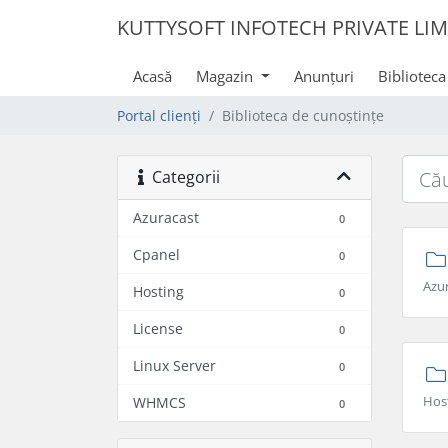
KUTTYSOFT INFOTECH PRIVATE LIM
Acasă
Magazin
Anunțuri
Biblioteca
Portal clienți
Biblioteca de cunoștințe
Categorii
Azuracast
0
Cpanel
0
Azu
Hosting
0
License
0
Linux Server
0
Hos
WHMCS
0