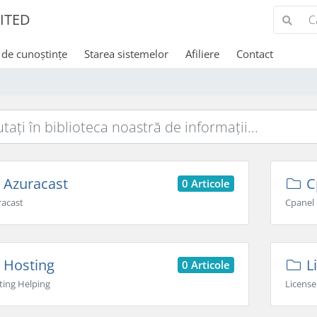
ITED
 de cunoștințe
Starea sistemelor
Afiliere
Contact
Azuracast
C
0 Articole
racast
Cpanel
Hosting
L
0 Articole
ting Helping
License