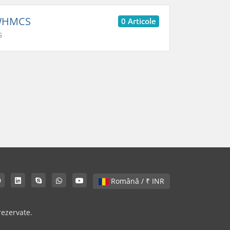
HMCS
0 Articole
S
Română / ₹ INR
ezervate.