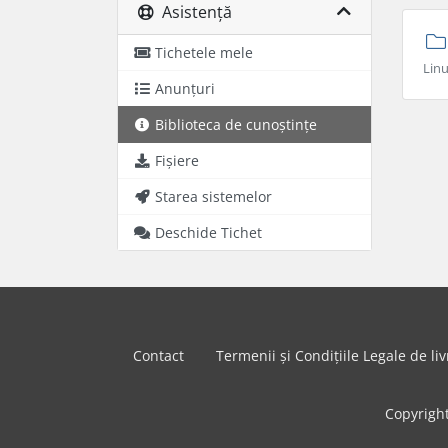
Asistență
Tichetele mele
Linu
Anunțuri
Biblioteca de cunoștințe
Fișiere
Starea sistemelor
Deschide Tichet
Contact
Termenii și Condițiile Legale de liv
Copyrigh