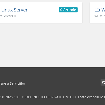
Linux Server
W
0 Articole
x Server FIX
WHMC
rare a Serviciilor
t © 2026 KUTTYSOFT INFOTECH PRIVATE LIMITED. Toate drepturile r